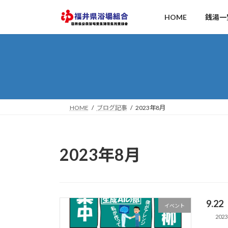
コ
ナ
HOME
銭湯一
ン
ビ
テ
ゲ
ン
ー
ツ
シ
へ
ョ
ス
ン
キ
に
ッ
移
HOME
ブログ記事
2023年8月
プ
動
2023年8月
9.2
イベント
2023