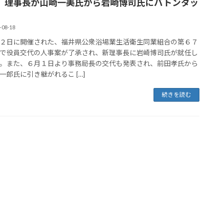
22 理事長が山崎一美氏から岩崎博司氏にバトンタッ
-08-18
２日に開催された、福井県公衆浴場業生活衛生同業組合の第６７
で役員交代の人事案が了承され、新理事長に岩崎博司氏が就任し
。また、６月１日より事務局長の交代も発表され、前田孝氏から
一郎氏に引き継がれるこ […]
続きを読む