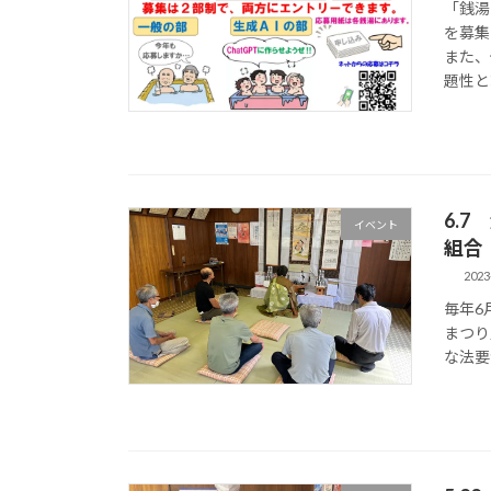
「銭湯
を募集
また、
題性と
6.
イベント
組合
2023
毎年6
まつり
な法要