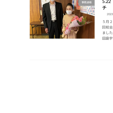
5.
事務連絡
チ
2023
５月２
回総会
ました
田島宇