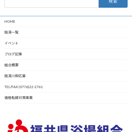
索:
HOME
銭湯一覧
イベント
ブログ記事
組合概要
銭湯川柳応募
TEL/FAX (0776)22-2761
価格転嫁対策事業