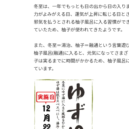
:
冬至は、一年でもっとも日の出から日の入り
力がよみがえる日、運気が上昇に転じる日と
邪気を払うとされる柚子風呂に入る習慣がで
ていたため、柚子が使われてきたようです。
また、冬至＝湯治、柚子＝融通という言葉遊び
柚子風呂(融通)に入ると、元気になってさま
子は実るまでに時間がかかるため、柚子風呂
ています。