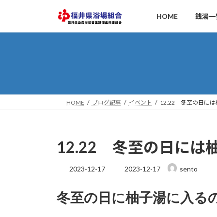
コ
ナ
HOME
銭湯一
ン
ビ
テ
ゲ
ン
ー
ツ
シ
へ
ョ
ス
ン
キ
に
ッ
移
HOME
ブログ記事
イベント
12.22 冬至の日に
プ
動
12.22 冬至の日に
最
2023-12-17
2023-12-17
sento
終
更
冬至の日に柚子湯に入る
新
日
時